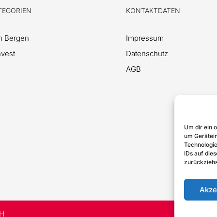
TEGORIEN
KONTAKTDATEN
en Bergen
Impressum
nvest
Datenschutz
AGB
Um dir ein 
um Gerätein
Technologie
IDs auf dies
zurückziehs
Akze
bH