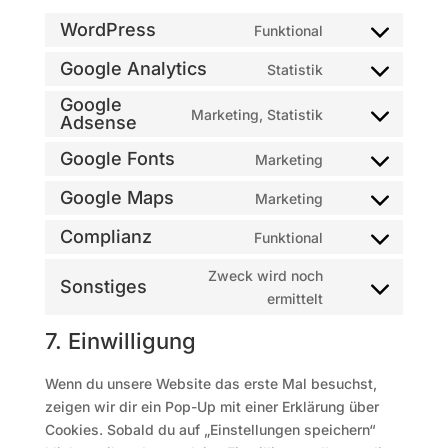
WordPress
Funktional
Consent
to
Google Analytics
Statistik
Consent
service
Google
to
wordpress
Marketing, Statistik
Adsense
Consent
service
to
google-
Google Fonts
Marketing
Consent
service
analytics
to
google-
Google Maps
Marketing
Consent
service
adsense
to
Complianz
Funktional
google-
Consent
service
fonts
to
Zweck wird noch
google-
Sonstiges
service
Consent
ermittelt
maps
complianz
to
7. Einwilligung
service
sonstiges
Wenn du unsere Website das erste Mal besuchst,
zeigen wir dir ein Pop-Up mit einer Erklärung über
Cookies. Sobald du auf „Einstellungen speichern“